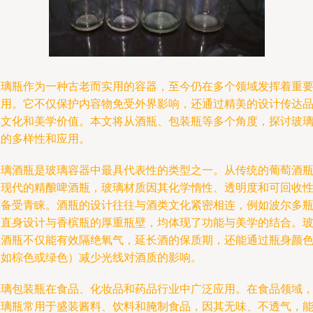
玻璃瓶作为一种古老而实用的容器，至今仍在多个领域发挥着重
作用。它不仅保护内容物免受外界影响，还通过精美的设计传达
牌文化和美学价值。本文将从酒瓶、包装瓶等多个角度，探讨玻
瓶的多样性和应用。
玻璃酒瓶是玻璃容器中最具代表性的类型之一。从传统的葡萄酒
到现代的精酿啤酒瓶，玻璃材质因其化学惰性、透明度和可回收
而备受青睐。酒瓶的设计往往与酒类文化紧密相连，例如波尔多
的直身设计与香槟瓶的厚重瓶壁，均体现了功能与美学的结合。
璃酒瓶不仅能有效隔绝氧气，延长酒的保质期，还能通过瓶身颜
（如棕色或绿色）减少光线对酒质的影响。
玻璃包装瓶在食品、化妆品和药品行业中广泛应用。在食品领域
玻璃瓶常用于盛装酱料、饮料和腌制食品，因其无味、不透气，