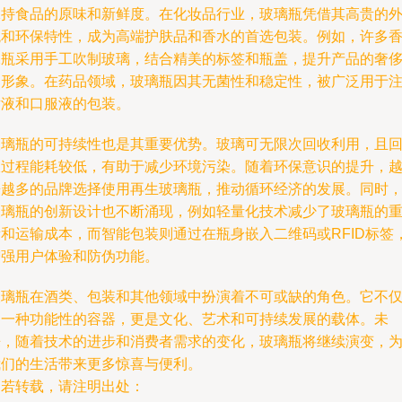
保持食品的原味和新鲜度。在化妆品行业，玻璃瓶凭借其高贵的
观和环保特性，成为高端护肤品和香水的首选包装。例如，许多
水瓶采用手工吹制玻璃，结合精美的标签和瓶盖，提升产品的奢
品形象。在药品领域，玻璃瓶因其无菌性和稳定性，被广泛用于
射液和口服液的包装。
玻璃瓶的可持续性也是其重要优势。玻璃可无限次回收利用，且
收过程能耗较低，有助于减少环境污染。随着环保意识的提升，
来越多的品牌选择使用再生玻璃瓶，推动循环经济的发展。同时
玻璃瓶的创新设计也不断涌现，例如轻量化技术减少了玻璃瓶的
量和运输成本，而智能包装则通过在瓶身嵌入二维码或RFID标签
增强用户体验和防伪功能。
玻璃瓶在酒类、包装和其他领域中扮演着不可或缺的角色。它不
是一种功能性的容器，更是文化、艺术和可持续发展的载体。未
来，随着技术的进步和消费者需求的变化，玻璃瓶将继续演变，
我们的生活带来更多惊喜与便利。
如若转载，请注明出处：