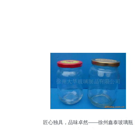
匠心独具，品味卓然——徐州鑫泰玻璃瓶
厂玻璃酒瓶产品全览