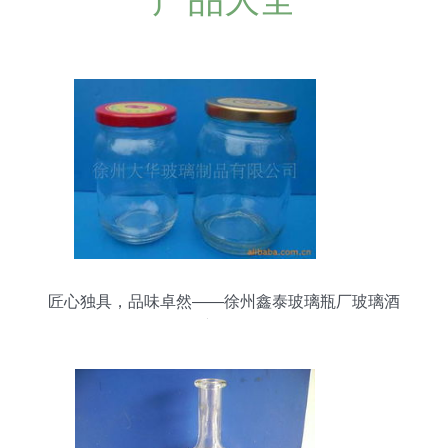
匠心独具，品味卓然——徐州鑫泰玻璃瓶厂玻璃酒
瓶产品全览