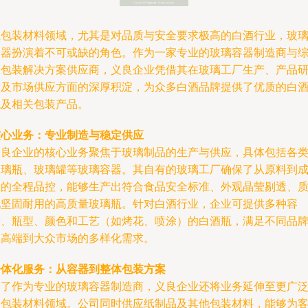
在包装材料领域，尤其是对品质与安全要求极高的白酒行业，玻
容器扮演着不可或缺的角色。作为一家专业的玻璃容器制造商与
合包装解决方案供应商，义良企业凭借其在玻璃工厂生产、产品
发及市场供应方面的深厚积淀，为众多白酒品牌提供了优质的白
瓶及相关包装产品。
核心业务：专业制造与稳定供应
义良企业的核心业务聚焦于玻璃制品的生产与供应，具体包括各
玻璃瓶、玻璃罐等玻璃容器。其自有的玻璃工厂确保了从原料到
品的全程品控，能够生产出符合食品安全标准、外观晶莹剔透、
地坚固耐用的高质量玻璃瓶。针对白酒行业，企业可提供多种容
量、瓶型、颜色和工艺（如烤花、喷涂）的白酒瓶，满足不同品
从高端到大众市场的多样化需求。
一体化服务：从容器到整体包装方案
除了作为专业的玻璃容器制造商，义良企业还将业务延伸至更广
的包装材料领域。公司同时供应纸制品及其他包装材料，能够为