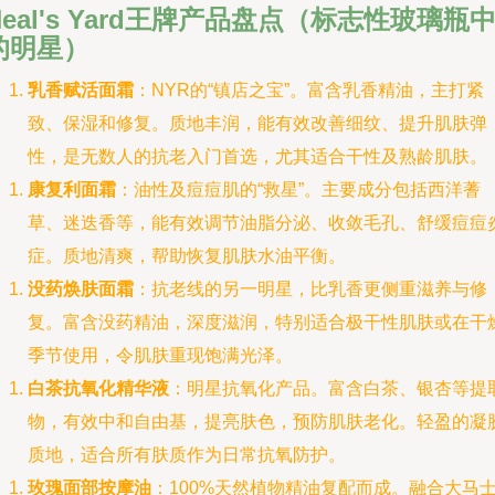
Neal's Yard王牌产品盘点（标志性玻璃瓶
的明星）
乳香赋活面霜
：NYR的“镇店之宝”。富含乳香精油，主打紧
致、保湿和修复。质地丰润，能有效改善细纹、提升肌肤弹
性，是无数人的抗老入门首选，尤其适合干性及熟龄肌肤。
康复利面霜
：油性及痘痘肌的“救星”。主要成分包括西洋蓍
草、迷迭香等，能有效调节油脂分泌、收敛毛孔、舒缓痘痘
症。质地清爽，帮助恢复肌肤水油平衡。
没药焕肤面霜
：抗老线的另一明星，比乳香更侧重滋养与修
复。富含没药精油，深度滋润，特别适合极干性肌肤或在干
季节使用，令肌肤重现饱满光泽。
白茶抗氧化精华液
：明星抗氧化产品。富含白茶、银杏等提
物，有效中和自由基，提亮肤色，预防肌肤老化。轻盈的凝
质地，适合所有肤质作为日常抗氧防护。
玫瑰面部按摩油
：100%天然植物精油复配而成。融合大马