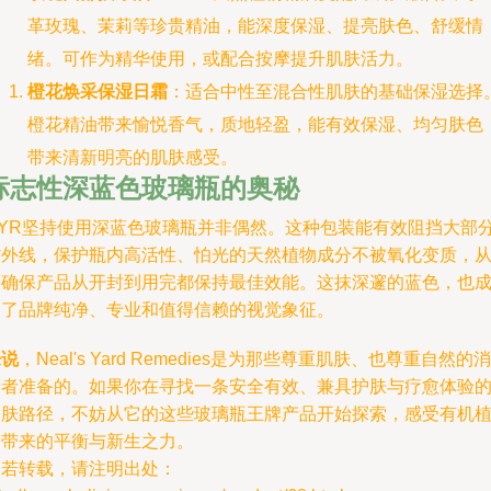
革玫瑰、茉莉等珍贵精油，能深度保湿、提亮肤色、舒缓情
绪。可作为精华使用，或配合按摩提升肌肤活力。
橙花焕采保湿日霜
：适合中性至混合性肌肤的基础保湿选择
橙花精油带来愉悦香气，质地轻盈，能有效保湿、均匀肤色
带来清新明亮的肌肤感受。
标志性深蓝色玻璃瓶的奥秘
NYR坚持使用深蓝色玻璃瓶并非偶然。这种包装能有效阻挡大部
紫外线，保护瓶内高活性、怕光的天然植物成分不被氧化变质，
而确保产品从开封到用完都保持最佳效能。这抹深邃的蓝色，也
为了品牌纯净、专业和值得信赖的视觉象征。
来说
，Neal's Yard Remedies是为那些尊重肌肤、也尊重自然的消
费者准备的。如果你在寻找一条安全有效、兼具护肤与疗愈体验
护肤路径，不妨从它的这些玻璃瓶王牌产品开始探索，感受有机
物带来的平衡与新生之力。
如若转载，请注明出处：