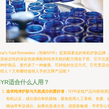
eal's Yard Remedies（简称NYR）是英国著名的有机护肤品牌
以其标志性的深蓝色玻璃瓶和纯净天然的配方闻名于世。它不仅
一种护肤品，更代表了一种健康、可持续的生活方式。它究竟适
哪些人？又有哪些值得入手的王牌产品呢？
NYR适合什么人用？
追求纯净护肤与天然成分的爱好者
：NYR全线产品均获得英
有机认证，成分源自有机植物，避免使用人工香精、色素、
物油等争议成分。如果你是成分党，或肌肤敏感，寻求安心