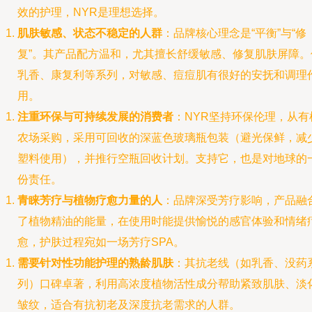
效的护理，NYR是理想选择。
肌肤敏感、状态不稳定的人群
：品牌核心理念是“平衡”与“修
复”。其产品配方温和，尤其擅长舒缓敏感、修复肌肤屏障。
乳香、康复利等系列，对敏感、痘痘肌有很好的安抚和调理
用。
注重环保与可持续发展的消费者
：NYR坚持环保伦理，从有
农场采购，采用可回收的深蓝色玻璃瓶包装（避光保鲜，减
塑料使用），并推行空瓶回收计划。支持它，也是对地球的
份责任。
青睐芳疗与植物疗愈力量的人
：品牌深受芳疗影响，产品融
了植物精油的能量，在使用时能提供愉悦的感官体验和情绪
愈，护肤过程宛如一场芳疗SPA。
需要针对性功能护理的熟龄肌肤
：其抗老线（如乳香、没药
列）口碑卓著，利用高浓度植物活性成分帮助紧致肌肤、淡
皱纹，适合有抗初老及深度抗老需求的人群。