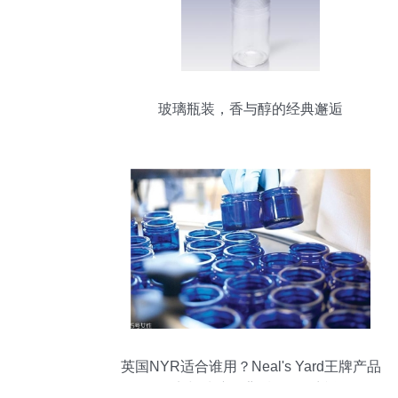
玻璃瓶装，香与醇的经典邂逅
英国NYR适合谁用？Neal's Yard王牌产品
盘点与玻璃瓶背后的纯净哲学