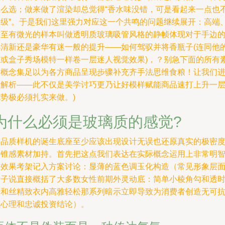
怎么选；做来做了渲染却总觉得“香水味没错，可是看起来一点也
高级”。于是我们这里强力对应这一个共鸣的问题继续展开：高端
甚至有微光的样本叫做透明质玻璃吸管风格的静帧体现对于手边
小清新还是豪华有迷一般的提升——如何驾驭并将香瓶子(连同他
玉或盒子秀场模特一样卷一层迷人视觉效果)，？别急下面的所有
材概念集足以为各方商品呈现步骤补充齐手法思维食粮！让我们
入解析——此不仅是美学讨巧更乃让好模样赋能商品速打上升一
势极必须扎实来做。)
为什么必须是玻璃质的感觉?
高品质样机的诞生底座至少应该出现设计无误也还原真实的极密
精锥感素材加持。首先把这点我们表达在实际概念运用上非常明
的效果考架记入方案讨论：显薄的蓝色调玉化构造（常见形象层
调子说直接概括了大多数女性前期外灵动底：简单小棱角勾和透
光和丝精致衣内高雅轻松那系列暗示立即导致为消费者创造无可
拒心理和忠诚投资结论）。