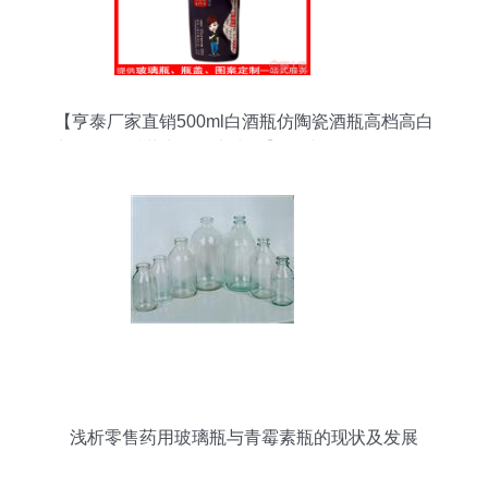
【亨泰厂家直销500ml白酒瓶仿陶瓷酒瓶高档高白
料酒瓶一斤装空酒瓶京小杰】郓城县虹轩彩印厂 -
产品库
浅析零售药用玻璃瓶与青霉素瓶的现状及发展