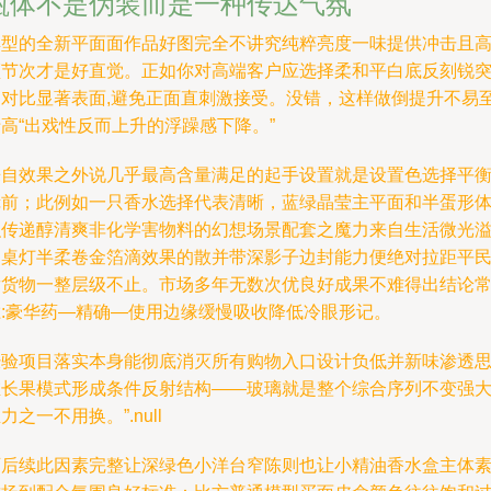
瓶体不是伪装而是一种传达气氛
典型的全新平面面作品好图完全不讲究纯粹亮度一味提供冲击且
频节次才是好直觉。正如你对高端客户应选择柔和平白底反刻锐
出对比显著表面,避免正面直刺激接受。没错，这样做倒提升不易
高“出戏性反而上升的浮躁感下降。”
来自效果之外说几乎最高含量满足的起手设置就是设置色选择平
镜前；此例如一只香水选择代表清晰，蓝绿晶莹主平面和半蛋形
积传递醇清爽非化学害物料的幻想场景配套之魔力来自生活微光
出桌灯半柔卷金箔滴效果的散并带深影子边封能力便绝对拉距平
竞货物一整层级不止。市场多年无数次优良好成果不难得出结论
胜:豪华药—精确—使用边缘缓慢吸收降低冷眼形记。
经验项目落实本身能彻底消灭所有购物入口设计负低并新味渗透
维长果模式形成条件反射结构——玻璃就是整个综合序列不变强
力之一不用换。”.null
可后续此因素完整让深绿色小洋台窄陈则也让小精油香水盒主体