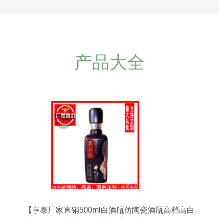
产品大全
【亨泰厂家直销500ml白酒瓶仿陶瓷酒瓶高档高白