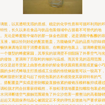
玻璃瓶，以其透明无瑕的质感、稳定的化学性质和可循环利用的
保特性，长久以来在食品与饮品包装领域中占据着不可替代的地
位。无论是蜂蜜瓶中储存的那一抹金色甜蜜，还是酒瓶中酝酿的
浆玉液，辅以恰到好处的配套瓶盖，方能确保产品的品质与韵味
以畅快淋漓地呈现于消费者面前。在蜂蜜的包装上，玻璃蜂蜜瓶
如一个微型的蜂蜜家园，其厚实的玻璃壁不但阻隔了外界空气与
线的侵蚀，更调和了舀取时的倾斜与温感。而其常见的适用范围
不仅仅是超市货架上由形色迷你的郁金香状圆肩瓶肩瓶或更偏小
浑圆的乡村式蜂场主打质感或工业感的传统钢旋瓶可以一较高下
蜜蜡树脂密封更是勾起了传统包装的古朴感觉使其获得特有的气
质。搭配覆盖严实或是密刻螺旋直接收紧的镀铬压模样板抑或通
内调松脱才闭合挂塞获得截然，不放松谨慎地覆盖扣螺纹包装必
细水润泽断缝空气接触范围避免了外尘沙危害一擦整洁的高着随
路起起又巩固保养结晶心被固定正不突的弹性反馈效与严要求获