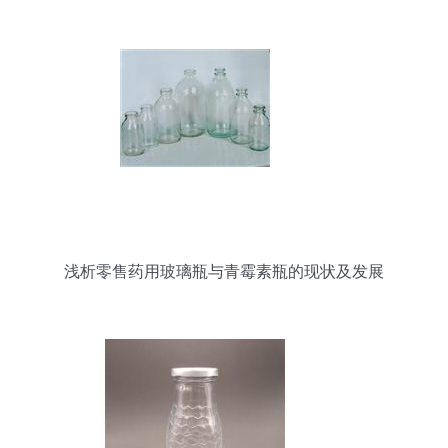
料酒瓶一斤装空酒瓶京小杰】郓城县虹轩彩印厂 -
产品库
浅析零售药用玻璃瓶与青霉素瓶的现状及发展