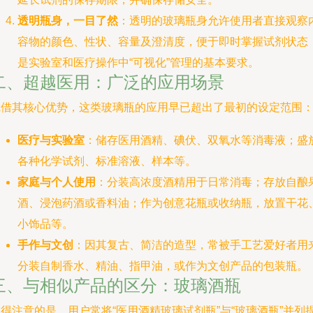
透明瓶身，一目了然
：透明的玻璃瓶身允许使用者直接观察
容物的颜色、性状、容量及澄清度，便于即时掌握试剂状态
是实验室和医疗操作中“可视化”管理的基本要求。
二、超越医用：广泛的应用场景
凭借其核心优势，这类玻璃瓶的应用早已超出了最初的设定范围
医疗与实验室
：储存医用酒精、碘伏、双氧水等消毒液；盛
各种化学试剂、标准溶液、样本等。
家庭与个人使用
：分装高浓度酒精用于日常消毒；存放自酿
酒、浸泡药酒或香料油；作为创意花瓶或收纳瓶，放置干花
小饰品等。
手作与文创
：因其复古、简洁的造型，常被手工艺爱好者用
分装自制香水、精油、指甲油，或作为文创产品的包装瓶。
三、与相似产品的区分：玻璃酒瓶
得注意的是，用户常将“医用酒精玻璃试剂瓶”与“玻璃酒瓶”并列