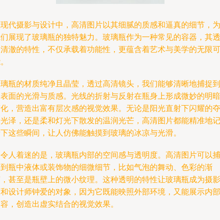
在现代摄影与设计中，高清图片以其细腻的质感和逼真的细节，
我们展现了玻璃瓶的独特魅力。玻璃瓶作为一种常见的容器，其
明清澈的特性，不仅承载着功能性，更蕴含着艺术与美学的无限
能。
玻璃瓶的材质纯净且晶莹，透过高清镜头，我们能够清晰地捕捉
它表面的光滑与质感。光线的折射与反射在瓶身上形成微妙的明
变化，营造出富有层次感的视觉效果。无论是阳光直射下闪耀的
目光泽，还是柔和灯光下散发的温润光芒，高清图片都能精准地
录下这些瞬间，让人仿佛能触摸到玻璃的冰凉与光滑。
更令人着迷的是，玻璃瓶内部的空间感与透明度。高清图片可以
捉到瓶中液体或装饰物的细微细节，比如气泡的舞动、色彩的渐
变，甚至是瓶壁上的微小纹理。这种透明的特性让玻璃瓶成为摄
师和设计师钟爱的对象，因为它既能映照外部环境，又能展示内
内容，创造出虚实结合的视觉效果。