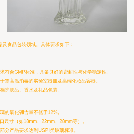
品及食品包装领域。具体要求如下：
求符合GMP标准，具备良好的密封性与化学稳定性。
于需高温消毒的实验室器皿及高端化妆品容器。
档护肤品、香水及礼品包装。
璃的氧化硼含量不低于12%。
口尺寸（如18mm、22mm、28mm等）。
部分产品要求达到USPⅠ类玻璃标准。