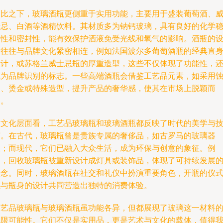
相比之下，玻璃酒瓶更侧重于实用功能，主要用于盛装葡萄酒、
士忌、白酒等酒精饮料。其材质多为钠钙玻璃，具有良好的化学
定性和密封性，能有效保护酒液免受光线和氧气的影响。酒瓶的
计往往与品牌文化紧密相连，例如法国波尔多葡萄酒瓶的经典直
设计，或苏格兰威士忌瓶的厚重造型，这些不仅体现了功能性，
成为品牌识别的标志。一些高端酒瓶会借鉴工艺品元素，如采用
刻、烫金或特殊造型，提升产品的奢华感，使其在市场上脱颖而
出。
从文化层面看，工艺品玻璃瓶和玻璃酒瓶都反映了时代的美学与
艺。在古代，玻璃瓶曾是贵族专属的奢侈品，如古罗马的玻璃器
皿；而现代，它们已融入大众生活，成为环保与创意的象征。例
如，回收玻璃瓶被重新设计成灯具或装饰品，体现了可持续发展
理念。同时，玻璃酒瓶在社交和礼仪中扮演重要角色，开瓶的仪
感与瓶身的设计共同营造出独特的消费体验。
工艺品玻璃瓶与玻璃酒瓶虽功能各异，但都展现了玻璃这一材料
无限可能性。它们不仅是实用品，更是艺术与文化的载体，值得