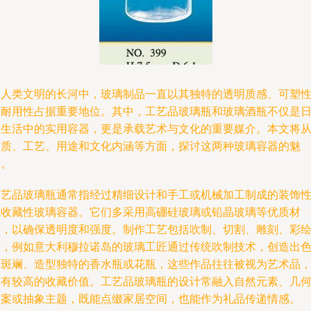
在人类文明的长河中，玻璃制品一直以其独特的透明质感、可塑
和耐用性占据重要地位。其中，工艺品玻璃瓶和玻璃酒瓶不仅是
常生活中的实用容器，更是承载艺术与文化的重要媒介。本文将
材质、工艺、用途和文化内涵等方面，探讨这两种玻璃容器的魅
力。
工艺品玻璃瓶通常指经过精细设计和手工或机械加工制成的装饰
或收藏性玻璃容器。它们多采用高硼硅玻璃或铅晶玻璃等优质材
料，以确保透明度和强度。制作工艺包括吹制、切割、雕刻、彩
等，例如意大利穆拉诺岛的玻璃工匠通过传统吹制技术，创造出
彩斑斓、造型独特的香水瓶或花瓶，这些作品往往被视为艺术品
具有较高的收藏价值。工艺品玻璃瓶的设计常融入自然元素、几
图案或抽象主题，既能点缀家居空间，也能作为礼品传递情感。